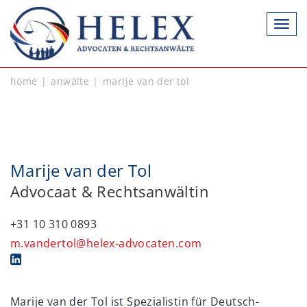
Togg
navi
home
anwälte
marije van der tol
Marije van der Tol
Advocaat & Rechtsanwältin
+31 10 310 0893
m.vandertol@helex-advocaten.com
Marije van der Tol ist Spezialistin für Deutsch-