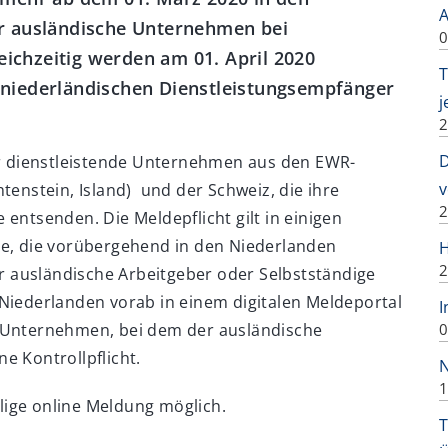
A
für ausländische Unternehmen bei
0
eichzeitig werden am 01. April 2020
T
e niederländischen Dienstleistungsempfänger
j
2
D
für dienstleistende Unternehmen aus den EWR-
v
tenstein, Island) und der Schweiz, die ihre
2
entsenden. Die Meldepflicht gilt in einigen
ge, die vorübergehend in den Niederlanden
H
2
der ausländische Arbeitgeber oder Selbstständige
 Niederlanden vorab in einem digitalen Meldeportal
I
s Unternehmen, bei dem der ausländische
0
e Kontrollpflicht.
N
1
llige online Meldung möglich.
T