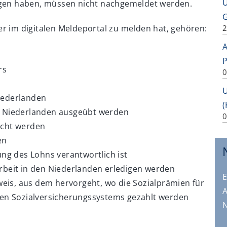
Ü
ngen haben, müssen nicht nachgemeldet werden.
G
r im digitalen Meldeportal zu melden hat, gehören:
2
A
P
rs
0
Niederlanden
(
en Niederlanden ausgeübt werden
0
racht werden
en
lung des Lohns verantwortlich ist
 Arbeit in den Niederlanden erledigen werden
E
eis, aus dem hervorgeht, wo die Sozialprämien für
A
en Sozialversicherungssystems gezahlt werden
N